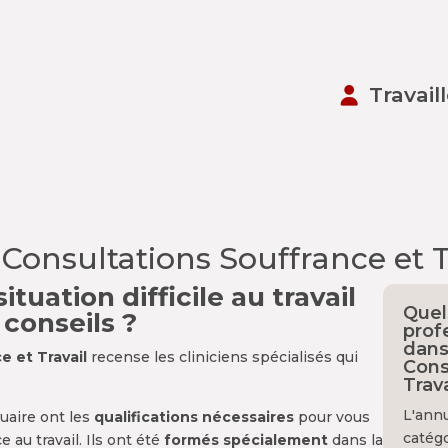
Travail
 Consultations Souffrance et T
ituation difficile au travail
Quel
 conseils ?
prof
dans
e et Travail
recense les cliniciens spécialisés qui
Cons
Trava
L'ann
uaire ont les
qualifications nécessaires
pour vous
catégo
e au travail. Ils ont été
formés spécialement
dans la