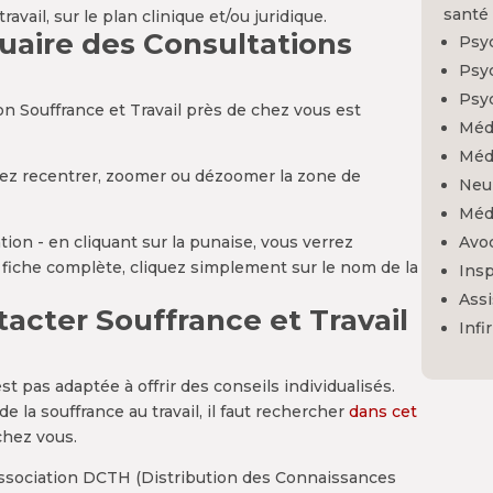
santé 
vail, sur le plan clinique et/ou juridique.
uaire des Consultations
Psyc
Psyc
Psy
on Souffrance et Travail près de chez vous est
Méd
Méde
ez recentrer, zoomer ou dézoomer la zone de
Neu
Médi
on - en cliquant sur la punaise, vous verrez
Avo
a fiche complète, cliquez simplement sur le nom de la
Insp
Assi
tacter Souffrance et Travail
Infi
 pas adaptée à offrir des conseils individualisés.
e la souffrance au travail, il faut rechercher
dans cet
chez vous.
association DCTH (Distribution des Connaissances